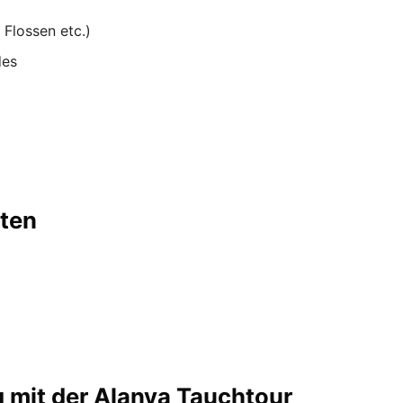
 Flossen etc.)
des
lten
g mit der Alanya Tauchtour