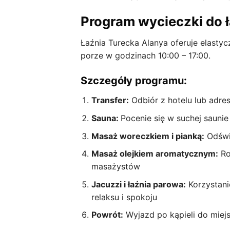
Program wycieczki do ła
Łaźnia Turecka Alanya oferuje elasty
porze w godzinach 10:00 – 17:00.
Szczegóły programu:
Transfer:
Odbiór z hotelu lub adre
Sauna:
Pocenie się w suchej saunie
Masaż woreczkiem i pianką:
Odświ
Masaż olejkiem aromatycznym:
Ro
masażystów
Jacuzzi i łaźnia parowa:
Korzystani
relaksu i spokoju
Powrót:
Wyjazd po kąpieli do mie