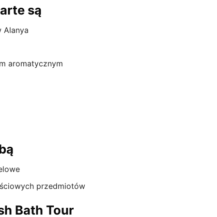
arte są
w Alanya
iem aromatycznym
obą
ielowe
tościowych przedmiotów
sh Bath Tour