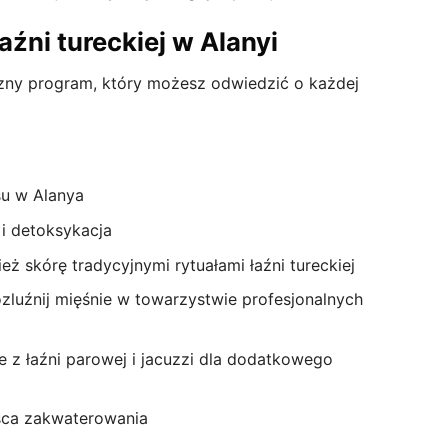
źni tureckiej w Alanyi
czny program, który możesz odwiedzić o każdej
su w Alanya
 i detoksykacja
eż skórę tradycyjnymi rytuałami łaźni tureckiej
zluźnij mięśnie w towarzystwie profesjonalnych
e z łaźni parowej i jacuzzi dla dodatkowego
jsca zakwaterowania