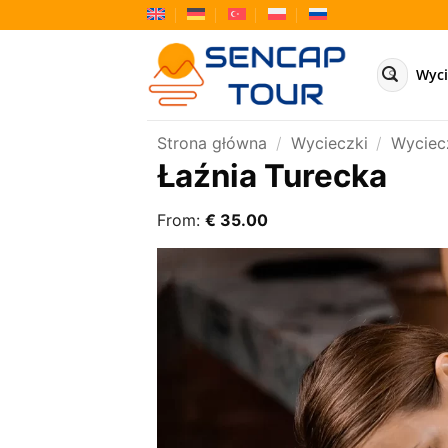
Przewiń
do
zawartości
Szukaj:
Wyci
Strona główna
/
Wycieczki
/
Wyciec
Łaźnia Turecka
From:
€
35.00