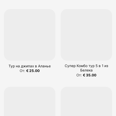
Супер Комбо тур 5 в 1 из
Тур на джипах в Аланье
Белека
От:
€
25.00
От:
€
35.00