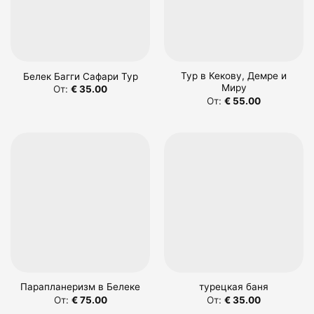
Тур в Кекову, Демре и
Белек Багги Сафари Тур
Миру
От:
€
35.00
От:
€
55.00
Парапланеризм в Белеке
турецкая баня
От:
€
75.00
От:
€
35.00