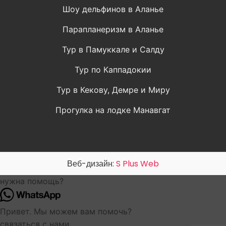
Шоу дельфинов в Аланье
Парапланеризм в Аланье
Тур в Памуккале и Салду
Тур по Каппадокии
Тур в Кекову, Демре и Миру
Прогулка на лодке Манавгат
Веб-дизайн:
S Plus Web
нужна помощь?
Привет. Мы можем вам помочь?
связаться с нами