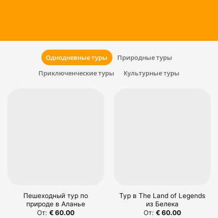
Однодневные туры
Природные туры
Приключенческие туры
Культурные туры
Пешеходный тур по
Тур в The Land of Legends
природе в Аланье
из Белека
От:
€
60.00
От:
€
60.00