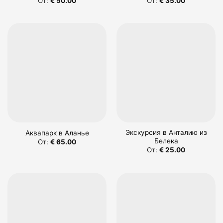
От:
€
50.00
От:
€
35.00
Экскурсия в Анталию из
Аквапарк в Аланье
Белека
От:
€
65.00
От:
€
25.00