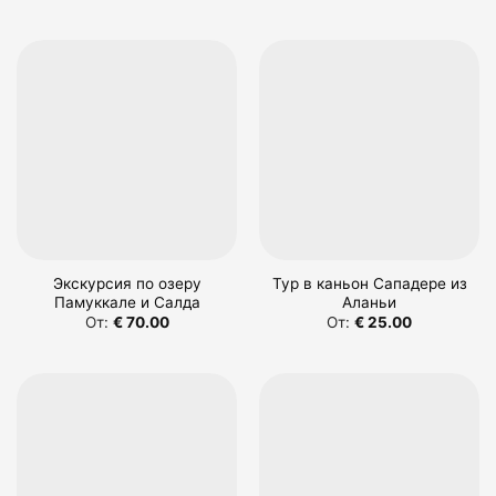
Экскурсия по озеру
Тур в каньон Сападере из
Памуккале и Салда
Аланьи
От:
€
70.00
От:
€
25.00