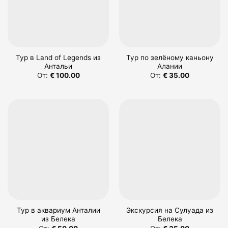
Тур в Land of Legends из
Тур по зелёному каньону
Антальи
Алании
От:
€
100.00
От:
€
35.00
Тур в аквариум Анталии
Экскурсия на Сулуада из
из Белека
Белека