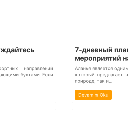
аждайтесь
7-дневный пла
мероприятий н
ртных направлений
Аланья является одни
ающими бухтами. Если
который предлагает 
природе, так и...
Devamını Oku