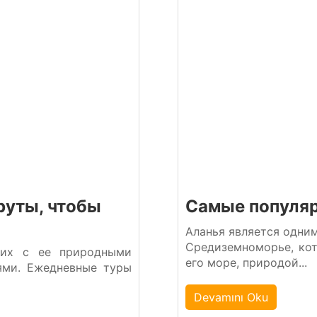
руты, чтобы
Самые популяр
Аланья является одни
Средиземноморье, ко
щих с ее природными
его море, природой...
ями. Ежедневные туры
Devamını Oku