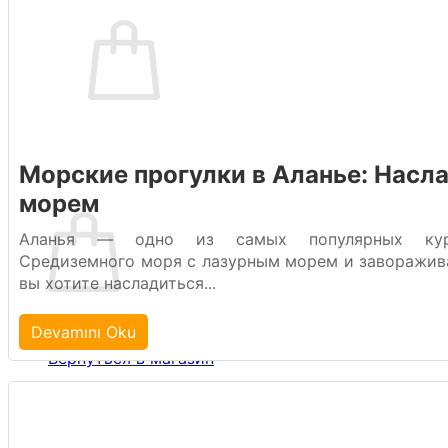
Корзина пуста.
Вернуться в магазин
Морские прогулки в Аланье: Насл
морем
Корзина
Аланья — одно из самых популярных куро
Средиземного моря с лазурным морем и заворажив
вы хотите насладиться...
Корзина пуста.
Devamını Oku
Вернуться в магазин