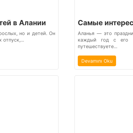
тей в Алании
Самые интерес
ослых, но и детей. Он
Аланья — это праздн
отпуск,...
каждый год с его п
путешествуете...
Devamını Oku