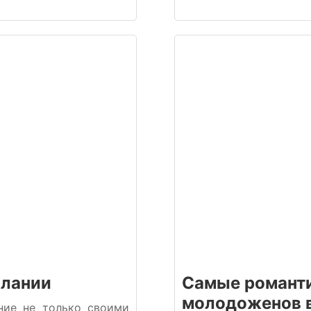
Алании
Самые романти
молодоженов 
ние не только своими