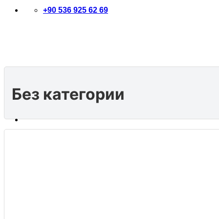
+90 536 925 62 69
Без категории
Искать:
туры
Приключенческие туры
Природные туры
Культурные туры
о нас
контакт