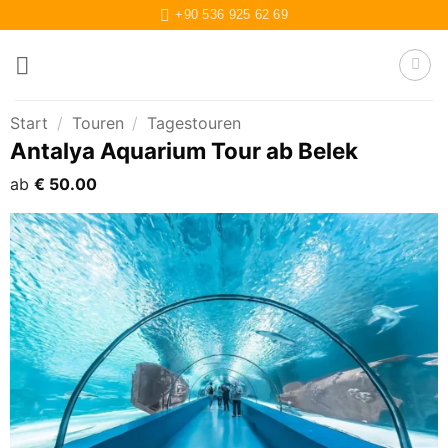
Zum
+90 536 925 62 69
Inhalt
springen
Start
/
Touren
/
Tagestouren
Antalya Aquarium Tour ab Belek
ab
€
50.00