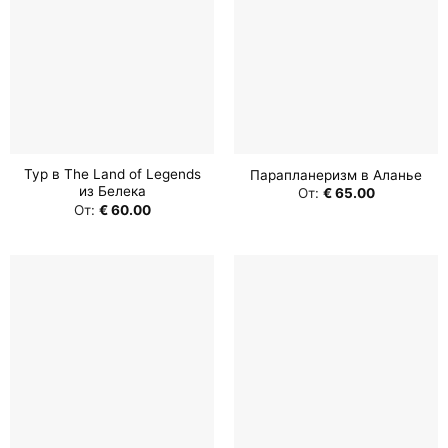
Тур в The Land of Legends
Парапланеризм в Аланье
из Белека
От:
€
65.00
От:
€
60.00