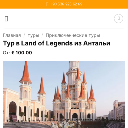
Skip
+90 536 925 62 69
to
content
Главная
/
туры
/
Приключенческие туры
Тур в Land of Legends из Антальи
От:
€
100.00