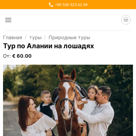
Skip
+90 536 925 62 69
to
content
Главная
/
туры
/
Природные туры
Тур по Алании на лошадях
От:
€
60.00