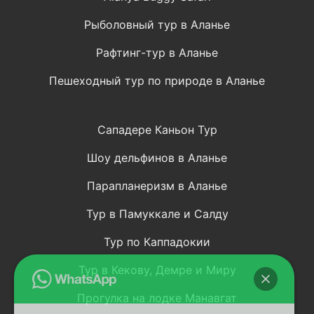
Рыболовный тур в Аланье
Рафтинг-тур в Аланье
Пешеходный тур по природе в Аланье
Сападере Каньон Тур
Шоу дельфинов в Аланье
Парапланеризм в Аланье
Тур в Памуккале и Салду
Тур по Каппадокии
Тур в Кекову, Демре и Миру
Прогулка на лодке Манавгат