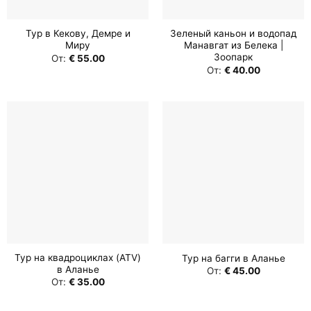
Тур в Кекову, Демре и
Зеленый каньон и водопад
Миру
Манавгат из Белека |
Зоопарк
От:
€
55.00
От:
€
40.00
Тур на квадроциклах (ATV)
Тур на багги в Аланье
в Аланье
От:
€
45.00
От:
€
35.00