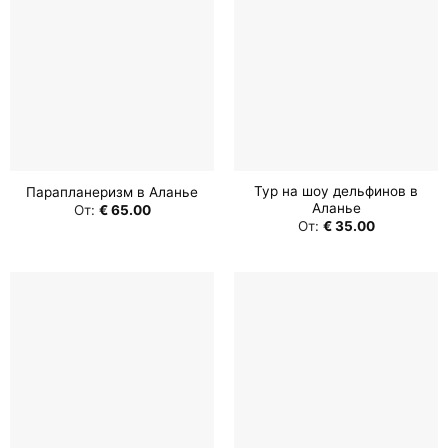
Тур на шоу дельфинов в
Парапланеризм в Аланье
Аланье
От:
€
65.00
От:
€
35.00